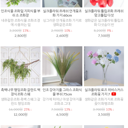
인조식물 조화잎 지피식물 부
실크플라워 프레쉬 안개꽃조
실크플라워 튤립조화 프레쉬
쉬 소 조화장
화 가지 60cm
망고튤립 다섯
네추럴한 조화식물 조화조경
싱그러운 안개꽃조화 가지로
생화같은 실크플라워 튤립조
에 사용하는 잎
생화같은조화
화 다섯송이 번
3,300원
2,900원
8,200원
15% ↓
10% ↓
9% ↓
2,800원
2,600원
7,500원
측백나무 행잉조화 갈란드 벽
인조 강아지풀 그라스 조화식
실크플라워 로즈 히비스커스
장식조화 스웨
물 부쉬 75cm
조화꽃 가지 7
생화같은조화 측백 스웨그 갈
강가에 피어난 야생 강아지풀
생화같은 조화가지로 조화꽃
란드 행잉조화
조화죠 그대
꽂이 화병조화
16,000원
7,500원
3,900원
25% ↓
13% ↓
10% ↓
12,000원
6,500원
3,500원