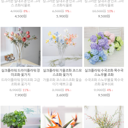
싱그러운 실내조경 인조 그라
싱그러운 실내조경 인조 그라
싱그러운 실내조경 인조 그라
스 조화식물로
스 조화식물로
스 조화식물로
4,900원
6,500원
10,500원
8% ↓
9% ↓
10% ↓
4,500원
5,900원
9,500원
실크플라워 드라이플라워 장
실크플라워 가을조화 코스모
실크플라워 수국조화 목수국
미조화 꽃가지
스조화 꽃가지
스노우볼 조화
드라이플라워 장미조화 고급
가을조화 코스모스조화 꽃송
수국조화 스노우볼꽃 목수국
조화로 꽃가지
이가 예쁘고 줄
조화 꽃부쉬로
8,900원
3,900원
9,900원
11% ↓
8% ↓
4% ↓
7,900원
3,600원
9,500원