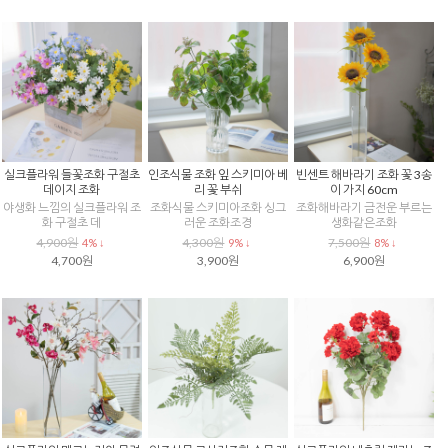
실크플라워 들꽃조화 구절초
인조식물 조화 잎 스키미아 베
빈센트 해바라기 조화 꽃 3송
데이지 조화
리 꽃 부쉬
이 가지 60cm
야생화 느낌의 실크플라워 조
조화식물 스키미아조화 싱그
조화해바라기 금전운 부르는
화 구절초 데
러운 조화조경
생화같은조화
4,900원
4,300원
7,500원
4% ↓
9% ↓
8% ↓
4,700원
3,900원
6,900원