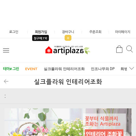
로그인
회원가입
장바구니
주문조회
마이페이지
0
첫구매 7
검
검
메
색
색
뉴
테마# 그린
EVENT
실크플라워 인테리어조화
인조나무와 DP
화병/화
실크플라워 인테리어조화
: