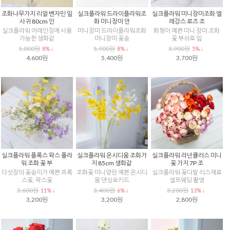
조화나무가지 리얼 벤자민 잎
실크플라워 드라이플라워조
실크플라워 미니장미조화 엘
사귀 80cm 인
화 미니장미 안
레강스 로즈 조
실크플라워 어레인징에 사용
미니장미 드라이플라워조화
화형이 예쁜 미니 장미 조화
가능한 생화같
미니장미 꽃송
꽃 부쉬로 잎
5,000원
5,900원
3,900원
8% ↓
8% ↓
5% ↓
4,600원
5,400원
3,700원
실크플라워 플록스 왁스 플라
실크플라워 온시디움 조화가
실크플라워 라넌큘러스 미니
워 조화 꽃 부
지 85cm 생화같
꽃 가지 7P 조
다섯장의 꽃송이가 예쁜 프록
조화꽃 미니양란 예쁜 온시디
실크플라워 꽃다발 리스재료
스꽃, 왁스꽃
움 댄싱오키드
셀프웨딩 촬영
3,600원
3,400원
3,200원
11% ↓
6% ↓
13% ↓
3,200원
3,200원
2,800원