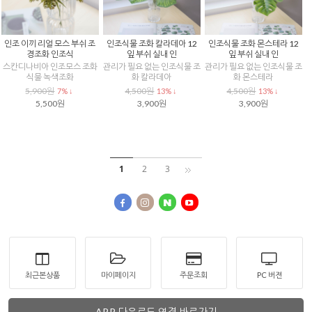
인조 이끼 리얼 모스 부쉬 조
인조식물 조화 칼라데아 12
인조식물 조화 몬스테라 12
경조화 인조식
잎 부쉬 실내 인
잎 부쉬 실내 인
스칸디나비아 인조모스 조화
관리가 필요 없는 인조식물 조
관리가 필요 없는 인조식물 조
식물 녹색조화
화 칼라데아
화 몬스테라
5,900원
4,500원
4,500원
7% ↓
13% ↓
13% ↓
5,500원
3,900원
3,900원
1
2
3
최근본상품
마이페이지
주문조회
PC 버젼
APP 다운로드 연결 바로가기