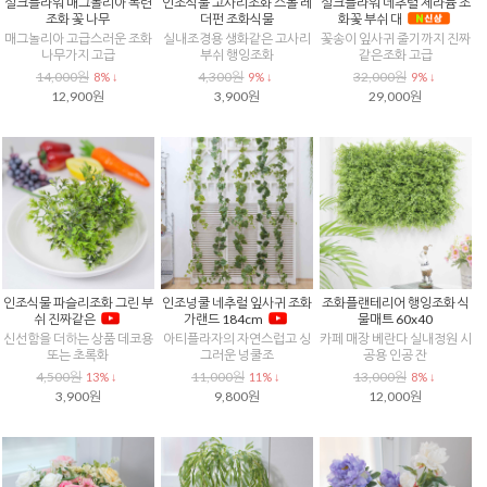
실크플라워 매그놀리아 목련
인조식물 고사리조화 스몰 레
실크플라워 네추럴 제라늄 조
조화 꽃 나무
더펀 조화식물
화꽃 부쉬 대
매그놀리아 고급스러운 조화
실내조경용 생화같은 고사리
꽃송이 잎사귀 줄기까지 진짜
나무가지 고급
부쉬 행잉조화
같은조화 고급
14,000원
4,300원
32,000원
8% ↓
9% ↓
9% ↓
12,900원
3,900원
29,000원
인조식물 파슬리조화 그린 부
인조넝쿨 네추럴 잎사귀 조화
조화플랜테리어 행잉조화 식
쉬 진짜같은
가랜드 184cm
물매트 60x40
신선함을 더하는 상품 데코용
아티플라자의 자연스럽고 싱
카페 매장 베란다 실내정원 시
또는 초록화
그러운 넝쿨조
공용 인공 잔
4,500원
11,000원
13,000원
13% ↓
11% ↓
8% ↓
3,900원
9,800원
12,000원