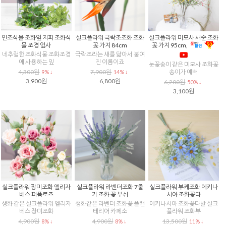
인조식물 조화잎 지피 조화식
실크플라워 극락조조화 조화
실크플라워 미모사 새순 조화
물 조경 잎사
꽃 가지 84cm
꽃 가지 95cm,
네추럴한 조화식물 조화조경
극락조라는 새를 닮아서 붙여
에 사용하는 잎
진 이름이죠
눈꽃송이 같은 미모사 조화꽃
4,300원
7,900원
송이가 예뻐
9% ↓
14% ↓
3,900원
6,800원
6,200원
50% ↓
3,100원
실크플라워 장미조화 엘리자
실크플라워 라벤더조화 7줄
실크플라워 부케조화 에키나
베스 퍼퓸로즈
기 조화 꽃 부쉬
시아 조화꽃다
생화 같은 실크플라워 엘리자
생화같은 라벤더 조화꽃 플랜
에키나시아 조화꽃다발 실크
베스 장미조화
테리어 카페소
플라워 조화부
4,900원
4,900원
13,500원
8% ↓
8% ↓
11% ↓