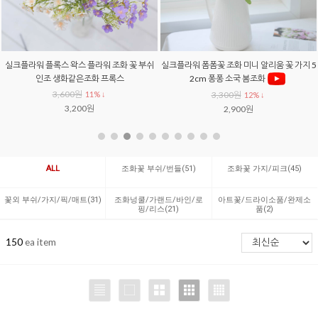
실크플라워 플록스 왁스 플라워 조화 꽃 부쉬
실크플라워 폼폼꽃 조화 미니 알리움 꽃 가지 5
인조 생화같은조화 프록스
2cm 퐁퐁 소국 봄조화
3,600원
11% ↓
3,300원
12% ↓
3,200원
2,900원
ALL
조화꽃 부쉬/번들(51)
조화꽃 가지/피크(45)
꽃외 부쉬/가지/픽/매트(31)
조화넝쿨/가랜드/바인/로
아트꽃/드라이소품/완제소
핑/리스(21)
품(2)
150
ea item