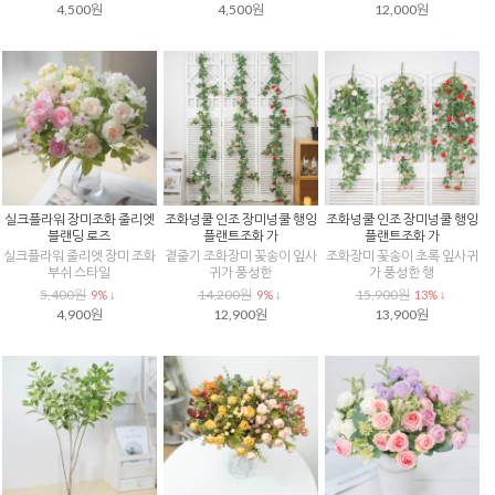
4,500원
4,500원
12,000원
실크플라워 장미조화 줄리엣
조화넝쿨 인조 장미넝쿨 행잉
조화넝쿨 인조 장미넝쿨 행잉
블랜딩 로즈
플랜트조화 가
플랜트조화 가
실크플라워 줄리엣 장미 조화
곁줄기 조화장미 꽃송이 잎사
조화장미 꽃송이 초록 잎사귀
부쉬 스타일
귀가 풍성한
가 풍성한 행
5,400원
14,200원
15,900원
9% ↓
9% ↓
13% ↓
4,900원
12,900원
13,900원