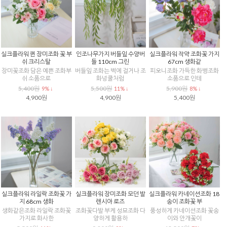
실크플라워 퀸 장미조화 꽃 부
인조나무가지 버들잎 수양버
실크플라워 작약 조화꽃 가지
쉬 크리스탈
들 110cm 그린
67cm 생화같
장미꽃조화 담은 예쁜 조화부
버들잎 조화는 벽에 걸거나 조
피오니조화 가득한 화병조화
쉬 소품으로
화넝쿨처럼
소품으로 인테
5,400원
5,500원
5,900원
9% ↓
11% ↓
8% ↓
4,900원
4,900원
5,400원
실크플라워 라일락 조화꽃 가
실크플라워 장미조화 모던 발
실크플라워 카네이션조화 18
지 68cm 생화
렌시아 로즈
송이 조화꽃 부
생화같은조화 라일락 조화꽃
조화꽃다발 부케 성묘조화 다
풍성하게 카네이션조화 꽃송
가지로 화사한
양하게 활용하
이와 안개꽃이