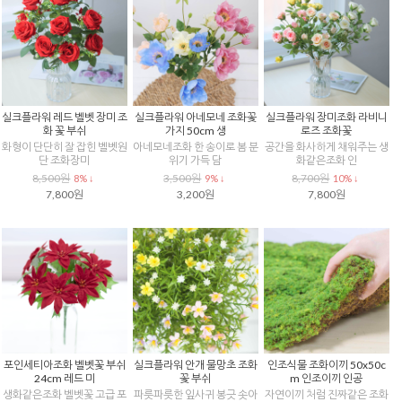
실크플라워 레드 벨벳 장미 조
실크플라워 아네모네 조화꽃
실크플라워 장미조화 라비니
화 꽃 부쉬
가지 50cm 생
로즈 조화꽃
화형이 단단히 잘 잡힌 벨벳원
아네모네조화 한 송이로 봄 분
공간을 화사하게 채워주는 생
단 조화장미
위기 가득 담
화같은조화 인
8,500원
3,500원
8,700원
8% ↓
9% ↓
10% ↓
7,800원
3,200원
7,800원
포인세티아조화 벨벳꽃 부쉬
실크플라워 안개 물망초 조화
인조식물 조화이끼 50x50c
24cm 레드 미
꽃 부쉬
m 인조이끼 인공
생화같은조화 벨벳꽃 고급 포
파릇파릇한 잎사귀 봉긋 솟아
자연이끼 처럼 진짜같은 조화