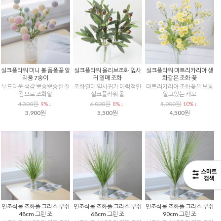
실크플라워 미니 볼 폼폼꽃 알
실크플라워 올리브조화 잎사
실크플라워 마트리카리아 생
리움 7송이
귀 열매 조화
화같은 조화 꽃
부드러운 색감 뽀송뽀송한 질
조화열매 잎사귀가 매력적인
마트리카리아 조화꽃은 보통
감으로 조화알
실크플라워 올
알고있는 캐모
4,300원
6,000원
5,000원
9% ↓
8% ↓
10% ↓
3,900원
5,500원
4,500원
인조식물 조화풀 그라스 부쉬
인조식물 조화풀 그라스 부쉬
인조식물 조화풀 그라스 부쉬
48cm 그린 조
68cm 그린 조
90cm 그린 조