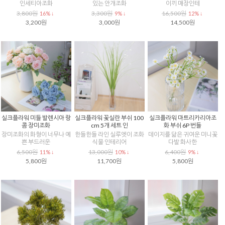
인세티아조화
있는 안개조화
이끼 매장인테
3,800원
3,300원
16,500원
16% ↓
9% ↓
12% ↓
3,200원
3,000원
14,500원
실크플라워 미들 발렌시아 랑
실크플라워 꽃실란 부쉬 100
실크플라워 마트리카리아조
콤 장미조화
cm 5개 세트 인
화 부쉬 6P 번들
장미조화의 화형이 너무나 예
한들한들 라인 실루엣이 조화
데이지를 닮은 귀여운 미니꽃
쁜 부드러운
식물 인테리어
다발 화사한
6,500원
13,000원
6,400원
11% ↓
10% ↓
9% ↓
5,800원
11,700원
5,800원