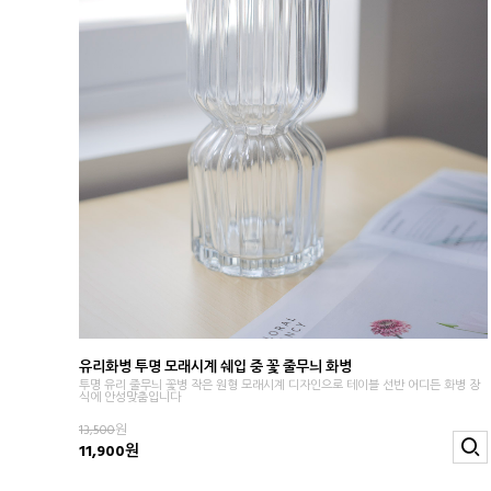
유리화병 투명 모래시계 쉐입 중 꽃 줄무늬 화병
투명 유리 줄무늬 꽃병 작은 원형 모래시계 디자인으로 테이블 선반 어디든 화병 장
식에 안성맞춤입니다
13,500
원
11,900원