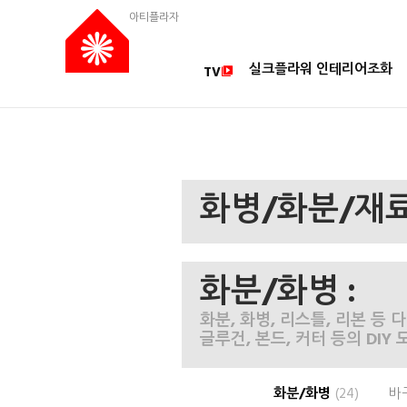
아티플라자
실크플라워 인테리어조화
TV
화병/화분/재
화분/화병 :
화분, 화병, 리스틀, 리본 등
글루건, 본드, 커터 등의 DIY
화분/화병
(24)
바