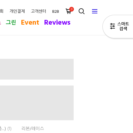
0
회
개인결제
고객센터
B2B
Event
Reviews
스
그린
..)
(1)
리본/레이스