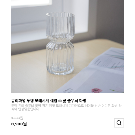
유리화병 투명 모래시계 쉐입 소 꽃 줄무늬 화병
투명 유리 줄무늬 꽃병 작은 원형 모래시계 디자인으로 테이블 선반 어디든 화병 장
식에 안성맞춤입니다
9,800
원
8,900원