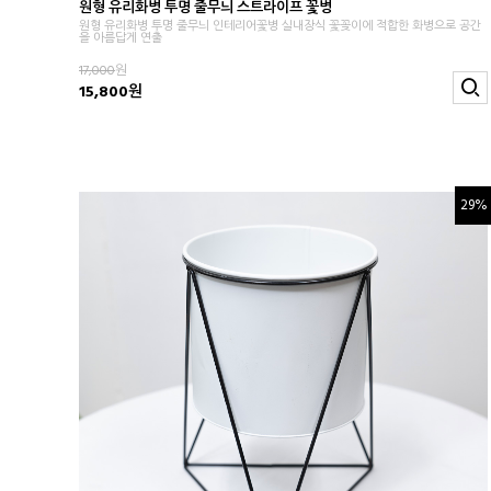
원형 유리화병 투명 줄무늬 스트라이프 꽃병
원형 유리화병 투명 줄무늬 인테리어꽃병 실내장식 꽃꽂이에 적합한 화병으로 공간
을 아름답게 연출
17,000
원
15,800원
29%