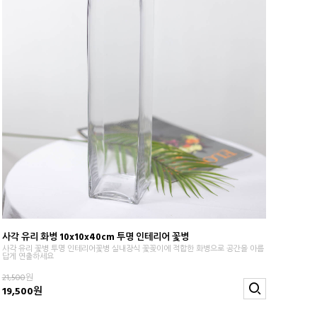
사각 유리 화병 10x10x40cm 투명 인테리어 꽃병
사각 유리 꽃병 투명 인테리어꽃병 실내장식 꽃꽂이에 적합한 화병으로 공간을 아름
답게 연출하세요
21,500
원
19,500원