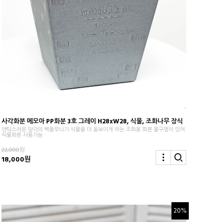
사각화분 메모아 PP화분 3호 그레이 H28xW28, 식물, 조화나무 장식
앤틱스러운 양각의 벽돌무늬가 식물을 더 돋보이게 하는 조화용 화분 물구멍이 있어
식물화분 사용가능
22,000
원
18,000원
20%