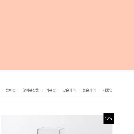
판매순
많이본상품
리뷰순
낮은가격
높은가격
제품명
10%