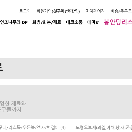
로그인
회원가입(
첫구매7
할인
)
마이페이지
배송/주문조
봉안당리
인조나무와 DP
화병/화분/재료
데코소품
테마#
료
 다양한 재료와
 도구들까지
구니/리스틀/우든볼/액자/벽걸이
(4)
모형오브제(과일,야채,빵,새,곤충.