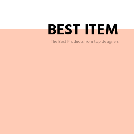
BEST ITEM
The Best Products from top designers