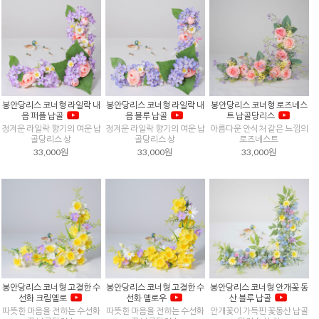
봉안당리스 코너형 라일락 내
봉안당리스 코너형 라일락 내
봉안당리스 코너형 로즈네스
음 퍼플 납골
음 블루 납골
트 납골당리스
정겨운 라일락 향기의 여운 납
정겨운 라일락 향기의 여운 납
아름다운 안식처 같은 느낌의
골당리스 상
골당리스 상
로즈네스트
33,000원
33,000원
33,000원
봉안당리스 코너형 고결한 수
봉안당리스 코너형 고결한 수
봉안당리스 코너형 안개꽃 동
선화 크림옐로
선화 옐로우
산 블루 납골
따뜻한 마음을 전하는 수선화
따뜻한 마음을 전하는 수선화
안개꽃이 가득핀 꽃동산 납골