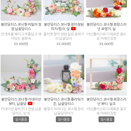
봉안당리스 코너형 비밀의 정
봉안당리스 코너형 장미정원
봉안당리스 코너형 로망스러
원 납골당리스
피치/핑크, 실
넌 오렌지, 실
안개속을 헤치고 아름답고 재
줄리엣 장미 정원 같은 분위기
러넌큘러스와 다채로운 꽃으
미있는 동화속
의 납골당리
로 어레인징한
33,000원
33,000원
33,000원
봉안당리스 코너형 카네이션
봉안당리스 코너형 플라워가
봉안당리스 코너형 로망스러
뷰티, 납골당
든, 납골당리스
넌 뷰티, 실크
카네이션 꽃바구니 컨셉 납골
봄향기 피어나는 코너형 장식
러넌큘러스와 다채로운 꽃으
당리스, 상 하
납골당꾸미기
로 어레인징한
일시품절
일시품절
일시품절