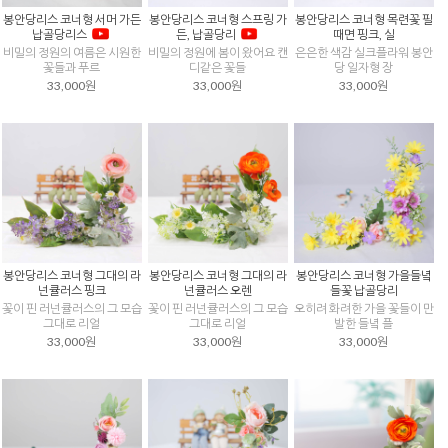
봉안당리스 코너형 서머 가든
봉안당리스 코너형 스프링 가
봉안당리스 코너형 목련꽃 필
납골당리스
든, 납골당리
때면 핑크, 실
비밀의 정원의 여름은 시원한
비밀의 정원에 봄이 왔어요 캔
은은한 색감 실크플라워 봉안
꽃들과 푸르
디같은 꽃들
당 일자형 장
33,000원
33,000원
33,000원
봉안당리스 코너형 그대의 라
봉안당리스 코너형 그대의 라
봉안당리스 코너형 가을들녘
넌큘러스 핑크
넌큘러스 오렌
들꽃 납골당리
꽃이 핀 러넌큘러스의 그 모습
꽃이 핀 러넌큘러스의 그 모습
오히려 화려한 가을 꽃들이 만
그대로 리얼
그대로 리얼
발한 들녘 플
33,000원
33,000원
33,000원