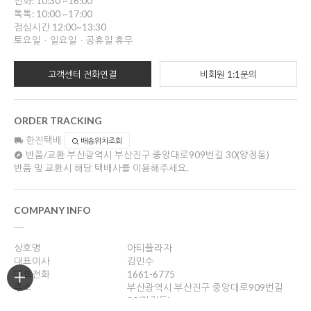
전화: 10:30 ~16:00
톡톡: 10:00 ~17:00
점심시간 12:00~13:30
토요일ㆍ일요일ㆍ공휴일 휴무
고객센터 전화연결
비회원 1:1문의
ORDER TRACKING
한진택배
배송위치조회
반품/교환
부산광역시 부산진구 중앙대로909번길 30(양정동)
반품 및 교환시 해당 택배사를 이용해주세요.
COMPANY INFO
상호명
아티플라자
대표이사
김민수
대표전화
1661-6775
주소
부산광역시 부산진구 중앙대로909번길
30(양정동)