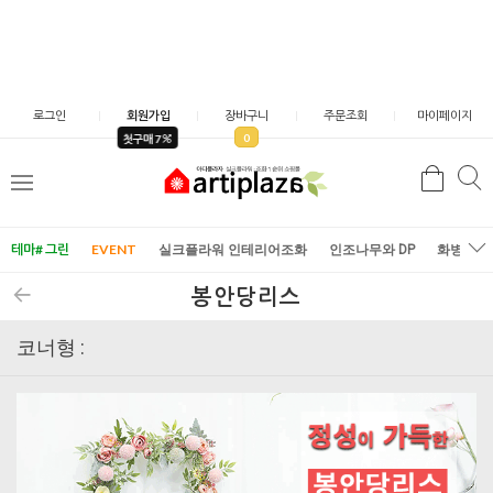
로그인
회원가입
장바구니
주문조회
마이페이지
0
첫구매 7
검
검
메
색
색
뉴
테마# 그린
EVENT
실크플라워 인테리어조화
인조나무와 DP
화병/화
봉안당리스
코너형 :