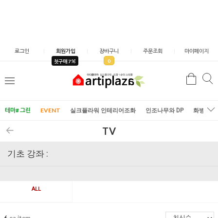
로그인
회원가입
장바구니
주문조회
마이페이지
0
첫구매 7
검
검
메
색
색
뉴
테마# 그린
EVENT
실크플라워 인테리어조화
인조나무와 DP
화병/화
TV
기초 강좌 :
ALL
6
ea item