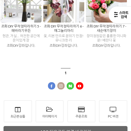
조화 DIY 무작정따라하기 5 -
조화 DIY 무작정따라하기 6 -
조화 DIY 무작정따라하기 7 -
해바라기우든
매그놀리아리
새순애기장미
현관, 거실... 허전한 공간에
꽃, 리본 만으로 분위기 만점!
장미정원같은 훌륭한 미니화
운치있게 장
유니크한 리
분! 베란다 꽃
조화DIY강좌입니다.
조화DIY강좌입니다.
조화DIY강좌입니다.
1
최근본상품
마이페이지
주문조회
PC 버젼