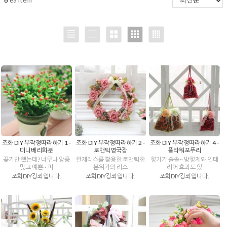
조화 DIY 무작정따라하기 1 -
조화 DIY 무작정따라하기 2 -
조화 DIY 무작정따라하기 4 -
미니베리화분
로맨틱영국장
플라워포푸리
꽂기만 했는데? 너무나 앙증
완제리스를 활용한 로맨틱한
향기가 솔솔~ 방향제와 인테
맞고 예쁜~ 피
분위기의 리스
리어 효과도 있
조화DIY강좌입니다.
조화DIY강좌입니다.
조화DIY강좌입니다.