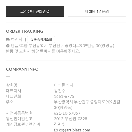
고객센터 전화연결
비회원 1:1문의
ORDER TRACKING
한진택배
배송위치조회
반품/교환
부산광역시 부산진구 중앙대로909번길 30(양정동)
반품 및 교환시 해당 택배사를 이용해주세요.
COMPANY INFO
상호명
아티플라자
대표이사
김민수
대표전화
1661-6775
주소
부산광역시 부산진구 중앙대로909번길
30(양정동)
사업자등록번호
621-10-57857
통신판매업신고
2012-부산진-0328
개인정보관리책임자
김민수
cs@artiplaza.com