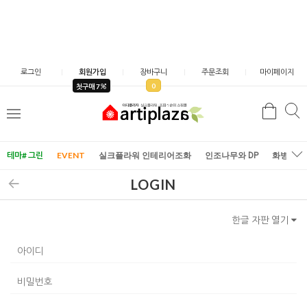
로그인
회원가입
장바구니
주문조회
마이페이지
0
첫구매 7
검
검
메
색
색
뉴
테마# 그린
EVENT
실크플라워 인테리어조화
인조나무와 DP
화병/화
LOGIN
한글 자판 열기