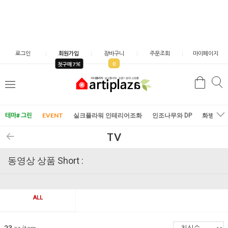
로그인
회원가입
장바구니
주문조회
마이페이지
0
첫구매 7
검
검
메
색
색
뉴
테마# 그린
EVENT
실크플라워 인테리어조화
인조나무와 DP
화병/화
TV
동영상 상품 Short :
ALL
23
ea item