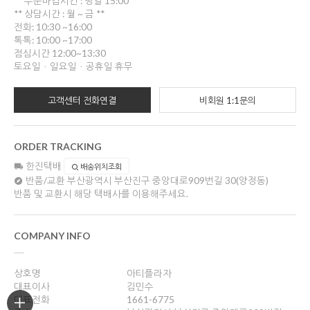
** 주문마감시간 : 평일 15:00
** 상담시간 : 월 ~ 금 **
전화: 10:30 ~16:00
톡톡: 10:00 ~17:00
점심시간 12:00~13:30
토요일ㆍ일요일ㆍ공휴일 휴무
고객센터 전화연결
비회원 1:1문의
ORDER TRACKING
한진택배
배송위치조회
반품/교환
부산광역시 부산진구 중앙대로909번길 30(양정동)
반품 및 교환시 해당 택배사를 이용해주세요.
COMPANY INFO
상호명
아티플라자
대표이사
김민수
대표전화
1661-6775