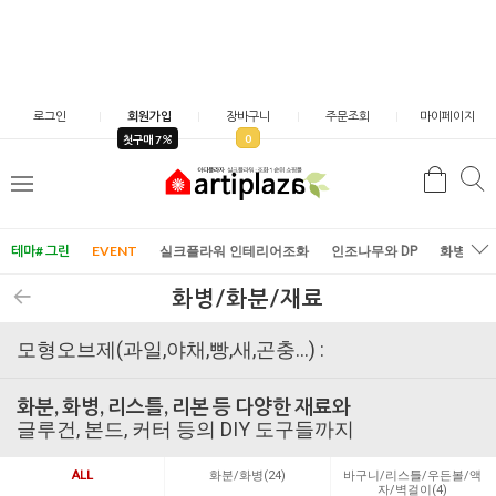
로그인
회원가입
장바구니
주문조회
마이페이지
0
첫구매 7
검
검
메
색
색
뉴
테마# 그린
EVENT
실크플라워 인테리어조화
인조나무와 DP
화병/화
화병/화분/재료
모형오브제(과일,야채,빵,새,곤충...) :
화분, 화병, 리스틀, 리본 등 다양한 재료와
글루건, 본드, 커터 등의 DIY 도구들까지
ALL
화분/화병(24)
바구니/리스틀/우든볼/액
자/벽걸이(4)