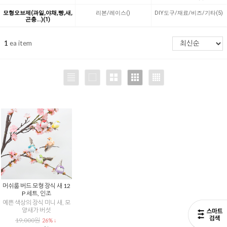
모형오브제(과일,야채,빵,새,
리본/레이스()
DIY도구/재료/비즈/기타(5)
곤충...)(1)
1
ea item
머쉬룸 버드 모형 장식 새 12
P 세트, 인조
예쁜 색상의 장식 미니 새, 모
양새가 버섯
19,000원
26% ↓