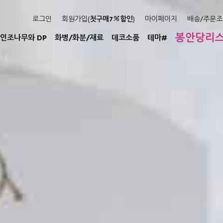
로그인
회원가입(
첫구매7
할인
)
마이페이지
배송/주문조
봉안당리
인조나무와 DP
화병/화분/재료
데코소품
테마#