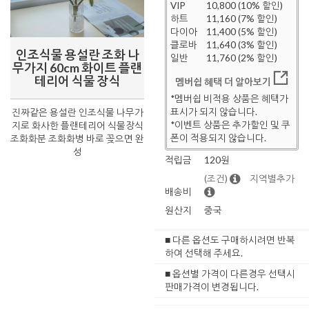
VIP
10,800 (10% 할인)
하트
11,160 (7% 할인)
다이아
11,400 (5% 할인)
클로바
11,640 (3% 할인)
인조식물 용설란 조화 나
일반
11,760 (2% 할인)
무가지 60cm 화이트 플랜
테리어 식물 장식
멤버쉽 혜택 더 알아보기
*멤버쉽 비적용 상품은 혜택가
표시가 되지 않습니다.
진짜같은 용설란 인조식물 나무가
*이벤트 상품은 추가할인 및 쿠
지로 화사한 플랜테리어 식물장식
폰이 적용되지 않습니다.
조화화분 조화화병 바로 꽂으면 완
성
적립금
120원
(조건)
지역별추가
배송비
원산지
중국
■ 다른 옵션도 구매하시려면 반복
하여 선택해 주세요.
■ 옵션별 가격이 다른경우 선택시
판매가격이 변경됩니다.