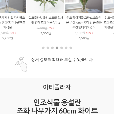
실크플라워 올리브조화 잎사
인조 강아지풀 그라스 조화식
인조식물 리얼 루모라 고사리
귀 열매 조화 식물 부쉬2
물 부쉬 75cm 캣테일 풀 조화
조화 조화식물 가지 120cm 생
조경 인테리어 장식
화같은 행잉 플랜테리어 조경
6,000원
8% ↓
7,500원
4,900원
5,500원
13% ↓
8% ↓
6,500원
4,500원
상세 정보를 확대해 보실 수 있습니다.
아티플라자
인조식물 용설란
조화 나무가지 60cm 화이트