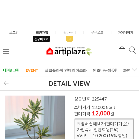
로그인
회원가입
장바구니
주문조회
마이페이지
0
첫구매 7
검
검
메
색
색
뉴
테마# 그린
EVENT
실크플라워 인테리어조화
인조나무와 DP
화병/화
DETAIL VIEW
상품번호
225447
소비자가
13,000
8
% ↓
12,000
판매가격
원
※멤버쉽혜택가(판매가기준)/
가입즉시 일반회원(2%)
VVIP
10,200 (15% 할인)