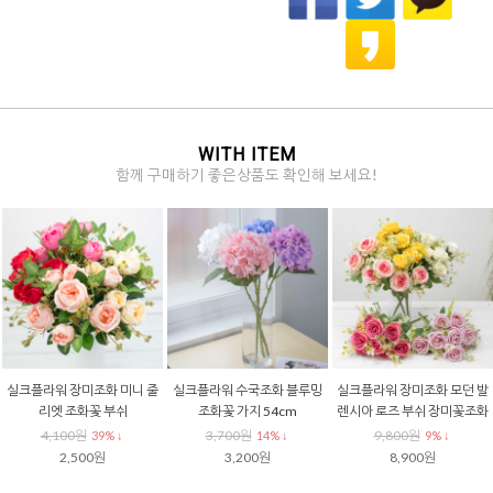
WITH ITEM
함께 구매하기 좋은상품도 확인해 보세요!
실크플라워 장미조화 미니 줄
실크플라워 수국조화 블루밍
실크플라워 장미조화 모던 발
리엣 조화꽃 부쉬
조화꽃 가지 54cm
렌시아 로즈 부쉬 장미꽃조화
4,100원
3,700원
9,800원
39% ↓
14% ↓
9% ↓
2,500원
3,200원
8,900원