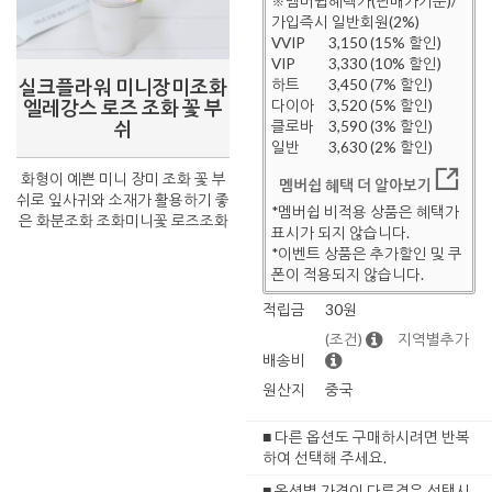
※멤버쉽혜택가(판매가기준)/
가입즉시 일반회원(2%)
VVIP
3,150 (15% 할인)
VIP
3,330 (10% 할인)
실크플라워 미니장미조화
하트
3,450 (7% 할인)
엘레강스 로즈 조화 꽃 부
다이아
3,520 (5% 할인)
쉬
클로바
3,590 (3% 할인)
일반
3,630 (2% 할인)
화형이 예쁜 미니 장미 조화 꽃 부
멤버쉽 혜택 더 알아보기
쉬로 잎사귀와 소재가 활용하기 좋
*멤버쉽 비적용 상품은 혜택가
은 화분조화 조화미니꽃 로즈조화
표시가 되지 않습니다.
*이벤트 상품은 추가할인 및 쿠
폰이 적용되지 않습니다.
적립금
30원
(조건)
지역별추가
배송비
원산지
중국
■ 다른 옵션도 구매하시려면 반복
하여 선택해 주세요.
■ 옵션별 가격이 다른경우 선택시