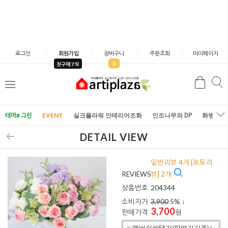
로그인
회원가입
장바구니
주문조회
마이페이지
0
첫구매 7
검
검
메
색
색
뉴
테마# 그린
EVENT
실크플라워 인테리어조화
인조나무와 DP
화병/화
DETAIL VIEW
일반리뷰 4개 [포토리
REVIEWS
뷰] 2개
상품번호
204344
소비자가
3,900
5
% ↓
3,700
판매가격
원