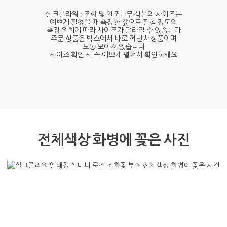
모우브(Mauve)
모우브 테이블에놓은사진
사이즈보기