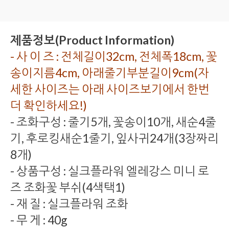
제품정보(Product Information)
- 사 이 즈 : 전체길이32cm, 전체폭18cm, 꽃
송이지름4cm, 아래줄기부분길이9cm(자
세한 사이즈는 아래 사이즈보기에서 한번
더 확인하세요!)
- 조화구성 : 줄기5개, 꽃송이10개, 새순4줄
기, 후로킹새순1줄기, 잎사귀24개(3장짜리
8개)
- 상품구성 : 실크플라워 엘레강스 미니 로
즈 조화꽃 부쉬(4색택1)
- 재 질 : 실크플라워 조화
- 무 게 : 40g