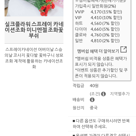
※멤버쉽혜택가(판매가기준)/
가입즉시 일반회원(2%)
VVIP
4,170 (15% 할인)
VIP
4,410 (10% 할인)
실크플라워 스프레이 카네
하트
4,560 (7% 할인)
이션조화 미니엔젤 조화꽃
다이아
4,660 (5% 할인)
부쉬
클로바
4,760 (3% 할인)
일반
4,810 (2% 할인)
스프레이카네이션 어버이날 스승
멤버쉽 혜택 더 알아보기
의날 코사지 꽃다발 꽃바구니 성묘
*멤버쉽 비적용 상품은 혜택가
조화 제작에 활용하는 카네이션조
표시가 되지 않습니다.
화
*이벤트 상품은 추가할인 및 쿠
폰이 적용되지 않습니다.
적립금
40원
(조건)
지역별추가
배송비
원산지
중국
■ 다른 옵션도 구매하시려면 반복
하여 선택해 주세요.
■ 옵션별 가격이 다른경우 선택시