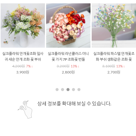
실크플라워 안개꽃조화 잎사
실크플라워 라넌큘러스 미니
실크플라워 파스텔 안개꽃조
귀 새순 안개 조화 꽃 부쉬
꽃 가지 7P 조화꽃 번들
화 부쉬 생화같은 조화 꽃
4,200원
3,200원
3,100원
7% ↓
13% ↓
13% ↓
3,900원
2,800원
2,700원
상세 정보를 확대해 보실 수 있습니다.