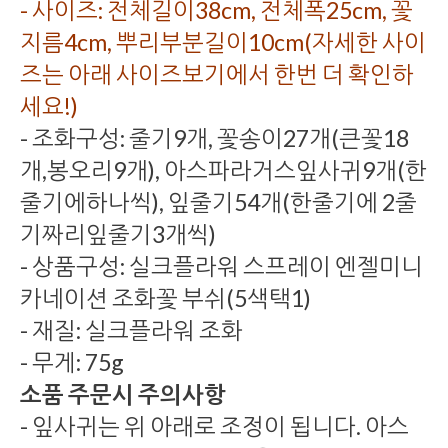
- 사이즈: 전체길이38cm, 전체폭25cm, 꽃
지름4cm, 뿌리부분길이10cm(자세한 사이
즈는 아래 사이즈보기에서 한번 더 확인하
세요!)
- 조화구성: 줄기9개, 꽃송이27개(큰꽃18
개,봉오리9개), 아스파라거스잎사귀9개(한
줄기에하나씩), 잎줄기54개(한줄기에 2줄
기짜리잎줄기3개씩)
- 상품구성: 실크플라워 스프레이 엔젤미니
카네이션 조화꽃 부쉬(5색택1)
- 재질: 실크플라워 조화
- 무게: 75g
소품 주문시 주의사항
- 잎사귀는 위 아래로 조정이 됩니다. 아스