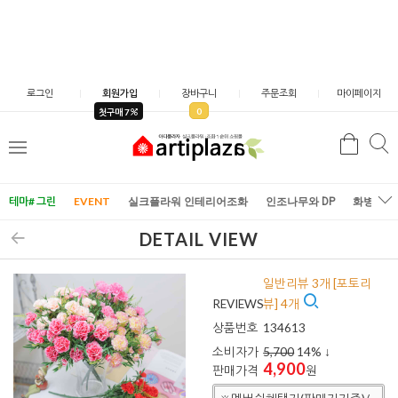
로그인
회원가입
장바구니
주문조회
마이페이지
0
첫구매 7
검
검
메
색
색
뉴
테마# 그린
EVENT
실크플라워 인테리어조화
인조나무와 DP
화병/화
DETAIL VIEW
일반리뷰 3개 [포토리
REVIEWS
뷰] 4개
상품번호
134613
소비자가
5,700
14
% ↓
4,900
판매가격
원