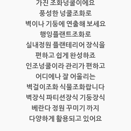
가진 조화넝쿨이에요
풍성한 넝쿨조화로
벽이나 기둥에 연출해 보세요
행잉플랜트조화로
실내정원 플랜테리어 장식을
편하고 쉽게 완성하죠
인조넝쿨이라 관리가 편하고
어디에나 잘 어울리는
벽걸이조화 식물조화랍니다
벽장식 파티션장식 기둥장식
베란다 정원 꾸미기 까지
다양하게 활용되고 있어요