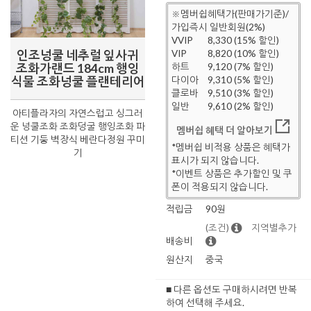
※멤버쉽혜택가(판매가기준)/
가입즉시 일반회원(2%)
VVIP
8,330 (15% 할인)
인조넝쿨 네추럴 잎사귀
VIP
8,820 (10% 할인)
조화가랜드 184cm 행잉
하트
9,120 (7% 할인)
식물 조화넝쿨 플랜테리어
다이아
9,310 (5% 할인)
클로바
9,510 (3% 할인)
일반
9,610 (2% 할인)
아티플라자의 자연스럽고 싱그러
운 넝쿨조화 조화덩굴 행잉조화 파
멤버쉽 혜택 더 알아보기
티션 기둥 벽장식 베란다정원 꾸미
*멤버쉽 비적용 상품은 혜택가
기
표시가 되지 않습니다.
*이벤트 상품은 추가할인 및 쿠
폰이 적용되지 않습니다.
적립금
90원
(조건)
지역별추가
배송비
원산지
중국
■ 다른 옵션도 구매하시려면 반복
하여 선택해 주세요.