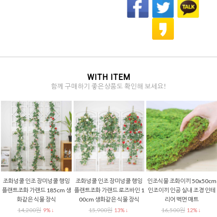
WITH ITEM
함께 구매하기 좋은상품도 확인해 보세요!
조화넝쿨 인조 장미넝쿨 행잉
조화넝쿨 인조 장미넝쿨 행잉
인조식물 조화이끼 50x50cm
플랜트조화 가랜드 185cm 생
플랜트조화 가랜드 로즈바인 1
인조이끼 인공 실내 조경 인테
화같은 식물 장식
00cm 생화같은 식물 장식
리어 벽면 매트
14,200원
15,900원
16,500원
9% ↓
13% ↓
12% ↓