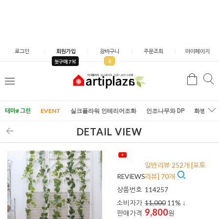
로그인
회원가입
장바구니
주문조회
마이페이지
0
첫구매 7
검
검
메
색
색
뉴
테마# 그린
EVENT
실크플라워 인테리어조화
인조나무와 DP
화병/화
DETAIL VIEW
일반리뷰 252개 [포토
REVIEWS
리뷰] 70개
상품번호
114257
소비자가
11,000
11
% ↓
9,800
판매가격
원