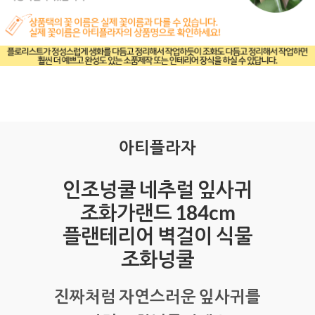
아티플라자
인조넝쿨 네추럴 잎사귀
조화가랜드 184cm
플랜테리어 벽걸이 식물
조화넝쿨
진짜처럼 자연스러운 잎사귀를