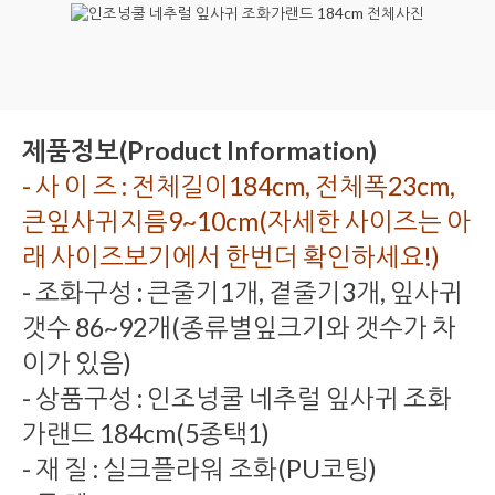
제품정보(Product Information)
- 사 이 즈 : 전체길이184cm, 전체폭23cm,
큰잎사귀지름9~10cm(자세한 사이즈는 아
래 사이즈보기에서 한번더 확인하세요!)
- 조화구성 : 큰줄기1개, 곁줄기3개, 잎사귀
갯수 86~92개(종류별잎크기와 갯수가 차
이가 있음)
- 상품구성 : 인조넝쿨 네추럴 잎사귀 조화
가랜드 184cm(5종택1)
- 재 질 : 실크플라워 조화(PU코팅)