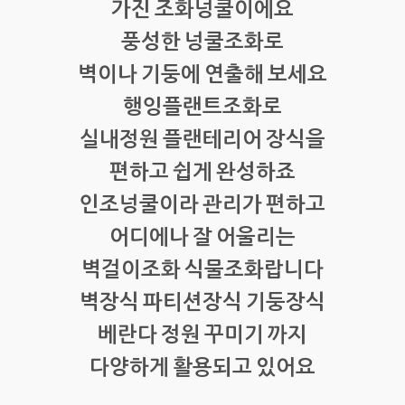
가진 조화넝쿨이에요
풍성한 넝쿨조화로
벽이나 기둥에 연출해 보세요
행잉플랜트조화로
실내정원 플랜테리어 장식을
편하고 쉽게 완성하죠
인조넝쿨이라 관리가 편하고
어디에나 잘 어울리는
벽걸이조화 식물조화랍니다
벽장식 파티션장식 기둥장식
베란다 정원 꾸미기 까지
다양하게 활용되고 있어요