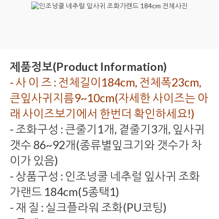
제품정보(Product Information)
- 사 이 즈 : 전체길이184cm, 전체폭23cm,
큰잎사귀지름9~10cm(자세한 사이즈는 아
래 사이즈보기에서 한번더 확인하세요!)
- 조화구성 : 큰줄기1개, 곁줄기3개, 잎사귀
갯수 86~92개(종류별잎크기와 갯수가 차
이가 있음)
- 상품구성 : 인조넝쿨 네추럴 잎사귀 조화
가랜드 184cm(5종택1)
- 재 질 : 실크플라워 조화(PU코팅)