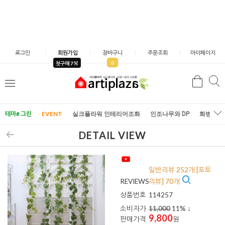
로그인
회원가입
장바구니
주문조회
마이페이지
0
첫구매 7
검
검
메
색
색
뉴
테마# 그린
EVENT
실크플라워 인테리어조화
인조나무와 DP
화병/화
DETAIL VIEW
일반리뷰 252개 [포토
REVIEWS
리뷰] 70개
상품번호
114257
소비자가
11,000
11
% ↓
9,800
판매가격
원