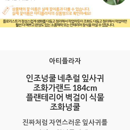
아티플라자
인조넝쿨 네추럴 잎사귀
조화가랜드 184cm
플랜테리어 벽걸이 식물
조화넝쿨
진짜처럼 자연스러운 잎사귀를