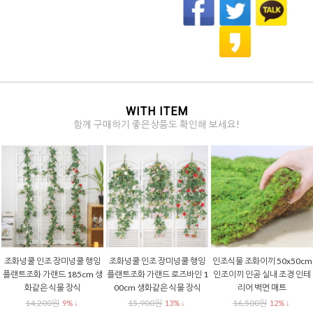
WITH ITEM
함께 구매하기 좋은상품도 확인해 보세요!
조화넝쿨 인조 장미넝쿨 행잉
조화넝쿨 인조 장미넝쿨 행잉
인조식물 조화이끼 50x50cm
플랜트조화 가랜드 185cm 생
플랜트조화 가랜드 로즈바인 1
인조이끼 인공 실내 조경 인테
화같은 식물 장식
00cm 생화같은 식물 장식
리어 벽면 매트
14,200원
15,900원
16,500원
9% ↓
13% ↓
12% ↓