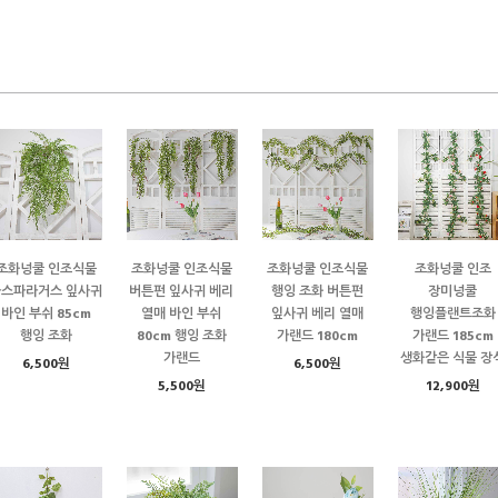
조화넝쿨 인조식물
조화넝쿨 인조식물
조화넝쿨 인조식물
조화넝쿨 인조
아스파라거스 잎사귀
버튼펀 잎사귀 베리
행잉 조화 버튼펀
장미넝쿨
바인 부쉬 85cm
열매 바인 부쉬
잎사귀 베리 열매
행잉플랜트조화
행잉 조화
80cm 행잉 조화
가랜드 180cm
가랜드 185cm
가랜드
생화같은 식물 장
6,500원
6,500원
5,500원
12,900원