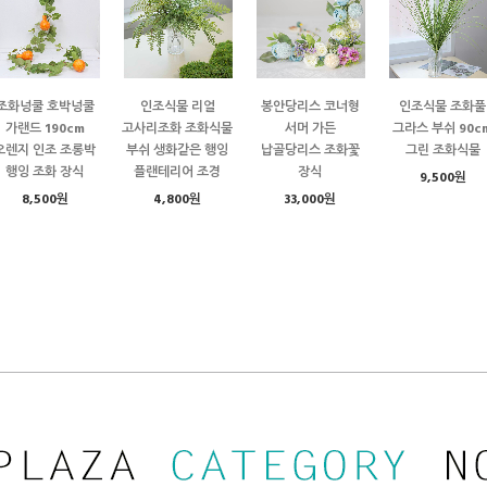
조화넝쿨 호박넝쿨
인조식물 리얼
봉안당리스 코너형
인조식물 조화풀
가랜드 190cm
고사리조화 조화식물
서머 가든
그라스 부쉬 90c
오렌지 인조 조롱박
부쉬 생화같은 행잉
납골당리스 조화꽃
그린 조화식물
행잉 조화 장식
플랜테리어 조경
장식
9,500원
8,500원
4,800원
33,000원