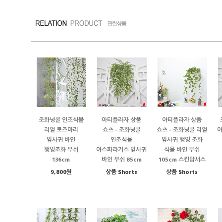
조화넝쿨 인조식물
아티플라자 상품
아티플라자 상품
리얼 로즈마리
쇼츠 - 조화넝쿨
쇼츠 - 조화넝쿨 리얼
잎사귀 바인
인조식물
잎사귀 행잉 조화
행잉조화 부쉬
아스파라거스 잎사귀
식물 바인 부쉬
136cm
바인 부쉬 85cm
105cm 스킨답서스
9,800원
상품 Shorts
상품 Shorts