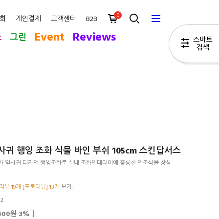
0
회
개인결제
고객센터
B2B
Event
Reviews
스
그린
귀 행잉 조화 식물 바인 부쉬 105cm 스킨답서스
화 잎사귀 디자인 행잉조화로 실내 조화인테리어에 훌륭한 인조식물 장식
뷰 19개 [포토리뷰] 13개
보기↓
02
,400원
3
% ↓