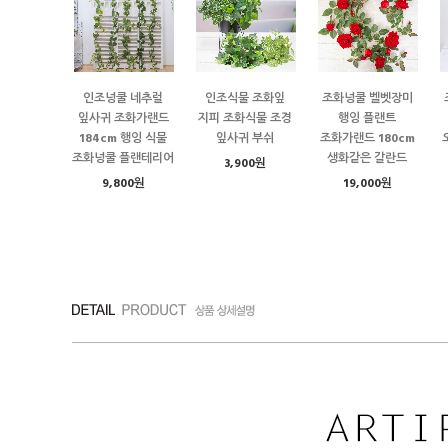
인조넝쿨 네추럴
인조식물 조화잎
조화넝쿨 벨벳장미
잎사귀 조화가랜드
지피 조화식물 조경
행잉 플랜트
184cm 행잉 식물
잎사귀 부쉬
조화가랜드 180cm
조화넝쿨 플랜테리어
생화같은 갈란드
3,900원
9,800원
19,000원