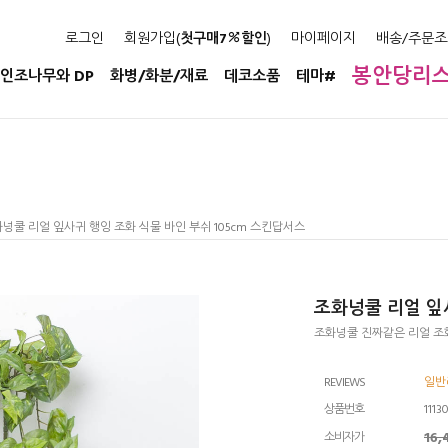
로그인
회원가입(
첫구매7
할인
)
마이페이지
배송/주문조
봉안당리
인조나무와 DP
화병/화분/재료
데코소품
테마#
화넝쿨 리얼 잎사귀 행잉 조화 식물 바인 부쉬 105cm 스킨답서스
조화넝쿨 리얼 잎사
조화넝쿨 진짜같은 리얼 조
REVIEWS
일반리
상품번호
1113
16
소비자가