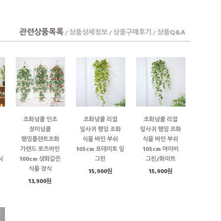
관련상품목록
상품상세정보
상품구매후기
상품Q&A
/
/
/
조화넝쿨 인조
조화넝쿨 리얼
조화넝쿨 리얼
장미넝쿨
잎사귀 행잉 조화
잎사귀 행잉 조화
행잉플랜트조화
식물 바인 부쉬
식물 바인 부쉬
가랜드 로즈바인
105cm 포테이토 잎
105cm 아이비
식
100cm 생화같은
그린
그린/화이트
식물 장식
15,900원
15,900원
13,900원