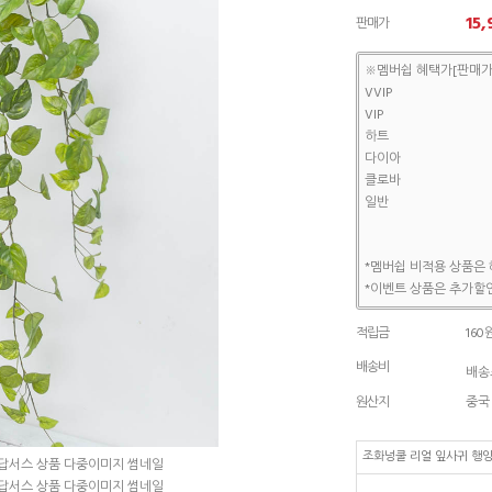
15,
판매가
※멤버쉽 혜택가[판매가
VVIP
VIP
하트
다이아
클로바
일반
*멤버쉽 비적용 상품은 
*이벤트 상품은 추가할인
적립금
160
배송비
배송조
원산지
중국
조화넝쿨 리얼 잎사귀 행잉 