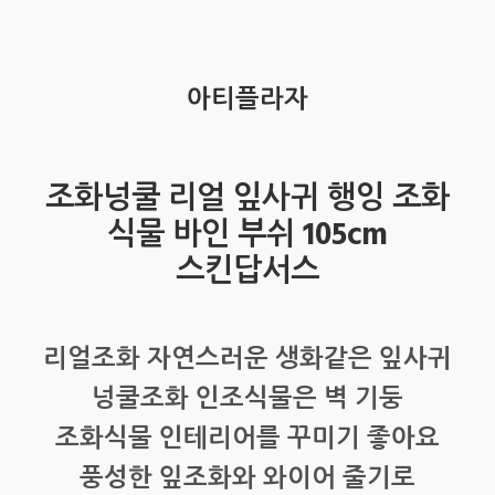
아티플라자
조화넝쿨 리얼 잎사귀 행잉 조화
식물 바인 부쉬 105cm
스킨답서스
리얼조화 자연스러운 생화같은 잎사귀
넝쿨조화 인조식물은 벽 기둥
조화식물 인테리어를 꾸미기 좋아요
풍성한 잎조화와 와이어 줄기로