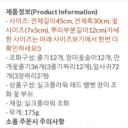
제품정보(Product Information)
- 사이즈: 전체길이45cm, 전체폭30cm, 꽃
사이즈(7x5cm), 뿌리부분길이12cm(자세
한 사이즈는 아래 사이즈보기에서 한번 더
확인하세요!)
- 조화구성: 줄기12개, 장미꽃송이12개, 안
개꽃줄기36개(3줄기짜리12개),잎사귀72
개(3장짜리2개)
- 상품구성: 실크플라워 레드 벨벳 장미 조
화 꽃 부쉬
- 재질: 실크플라워 조화
- 무게: 175g
소품 주문시 주의사항