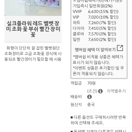
※멤버쉽혜택가(판매가기준)/
가입즉시 일반회원(2%)
VVIP
6,630 (15% 할인)
VIP
7,020 (10% 할인)
실크플라워 레드 벨벳 장
하트
7,260 (7% 할인)
미 조화 꽃 부쉬 빨간 장미
다이아
7,410 (5% 할인)
꽃
클로바
7,570 (3% 할인)
일반
7,650 (2% 할인)
화형이 단단히 잘 잡힌 벨벳원단
멤버쉽 혜택 더 알아보기
조화장미로 고급 조화꽃 장식에 사
*멤버쉽 비적용 상품은 혜택가
용되죠 빨간장미가 필요할 때 사용
표시가 되지 않습니다.
*이벤트 상품은 추가할인 및 쿠
폰이 적용되지 않습니다.
적립금
70원
(조건)
지역별추가
배송비
원산지
중국
■ 다른 옵션도 구매하시려면 반복
하여 선택해 주세요.
■ 옵션별 가격이 다른경우 선택시