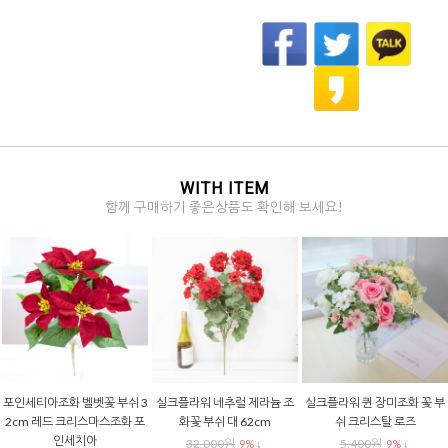
WITH ITEM
함께 구매하기 좋은상품도 확인해 보세요!
포인세티아조화 벨벳꽃 부쉬 3
실크플라워 네추럴 제라늄 조
실크플라워 퀸 장미조화 꽃 부
2cm 레드 크리스마스조화 포
화꽃 부쉬 대 62cm
쉬 크리스탈 로즈
인세치아
32,000원
5,400원
9% ↓
9% ↓