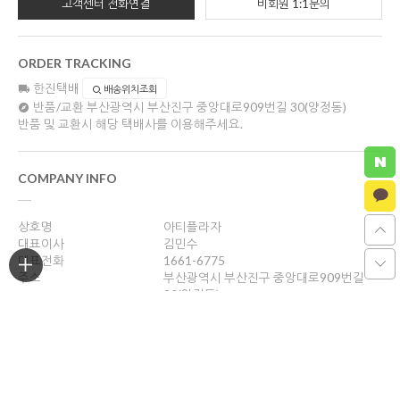
고객센터 전화연결
비회원 1:1문의
ORDER TRACKING
한진택배
배송위치조회
반품/교환
부산광역시 부산진구 중앙대로909번길 30(양정동)
반품 및 교환시 해당 택배사를 이용해주세요.
COMPANY INFO
상호명
아티플라자
대표이사
김민수
대표전화
1661-6775
주소
부산광역시 부산진구 중앙대로909번길
30(양정동)
사업자등록번호
621-10-57857
통신판매업신고
2012-부산진-0328
개인정보관리책임자
김민수
cs@artiplaza.com
호스팅제공
(주)코리아센터