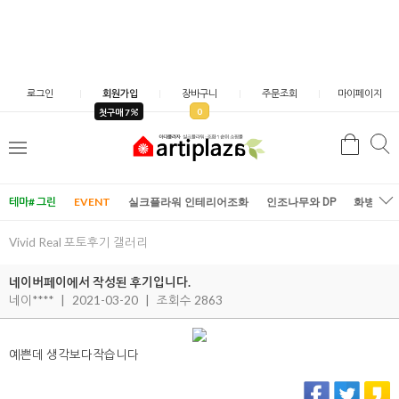
로그인
회원가입
장바구니
주문조회
마이페이지
0
첫구매 7
검
검
메
색
색
뉴
테마# 그린
EVENT
실크플라워 인테리어조화
인조나무와 DP
화병/화
Vivid Real 포토후기 갤러리
네이버페이에서 작성된 후기입니다.
네이****
|
2021-03-20
|
조회수 2863
예쁜데 생각보다작습니다